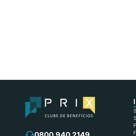
S
S
P
0800 940 2149