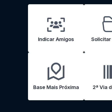
Indicar Amigos
Solicita
Base Mais Próxima
2ª Via d