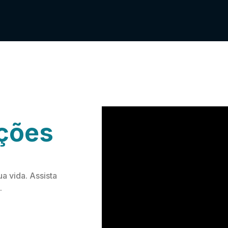
uções
a vida. Assista
.