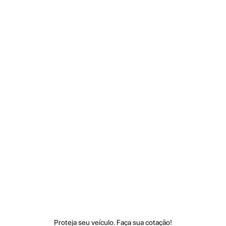
PROTEJA SEU
VEÍCULO SEM
SAIR DE CASA
O risco de bater seu carro ou ser roubado é muito
alto, não fique desprotegido. Faça agora uma
cotação e contrate on-line.
Proteja seu veículo. Faça sua cotação!