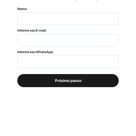
Nome:
Informe seu E-mail:
Informe seu WhatsApp:
Próximo passo
Faça uma cotação
1
Descubra em tempo real o valor da mensalidade do
seu veículo