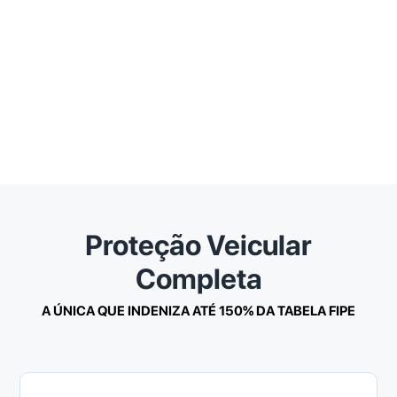
Contrate on-line
2
Escolha um plano, inclua opcionais e faça o
pagamento on-line
Faça sua vistoria
3
Baixe nosso aplicativo, faça sua própria vistoria e
fique protegido mais rápido
Proteção Veicular
Completa
A ÚNICA QUE INDENIZA ATÉ 150% DA TABELA FIPE